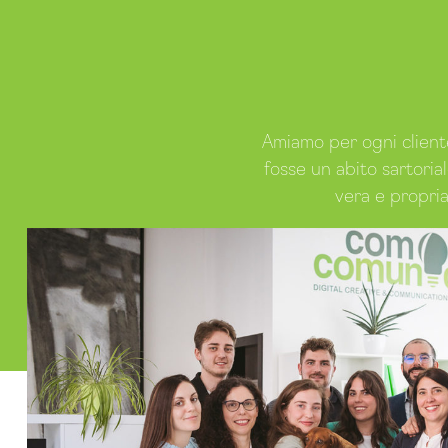
Amiamo per ogni cliente
fosse un abito sartoria
vera e propri