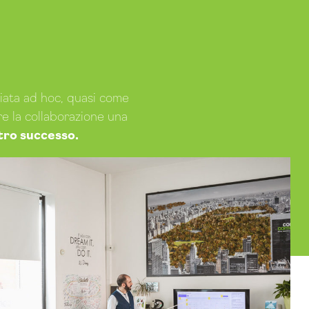
diata ad hoc, quasi come
re la collaborazione una
stro successo.