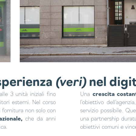
esperienza
(veri)
nel digi
lle 3 unità iniziali fino
Una
crescita costan
nitori esterni. Nel corso
l’obiettivo dell’agenzi
i fornitura non solo con
servizio possibile. Que
azionale,
che da anni
una partnership durat
ca.
obiettivi comuni e vin