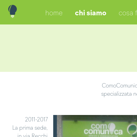
home
chi siamo
cosa 
ComoComunica 
specializzata 
2011-2017
La prima sede,
in via Recchi