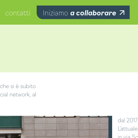
contatti
Iniziamo
a collaborare
che si è subito
cial network, al
dal 2017
L’attual
in via Sc