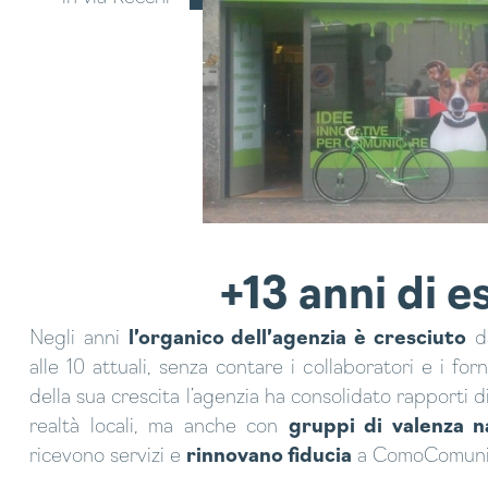
+13 anni di 
Negli anni
l’organico dell’agenzia è cresciuto
da
alle 10 attuali, senza contare i collaboratori e i for
della sua crescita l’agenzia ha consolidato rapporti d
realtà locali, ma anche con
gruppi di valenza n
ricevono servizi e
rinnovano fiducia
a ComoComuni