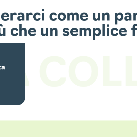
derarci come un par
iù che un semplice 
 A COL
za