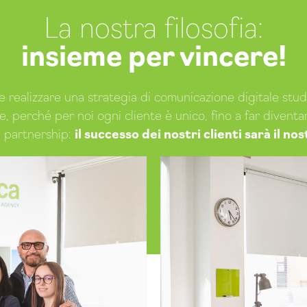
La nostra filosofia:
insieme per vincere!
 realizzare una strategia di comunicazione digitale stu
le, perché per noi ogni cliente è unico, fino a far diventa
a partnership:
il successo dei nostri clienti sarà il no