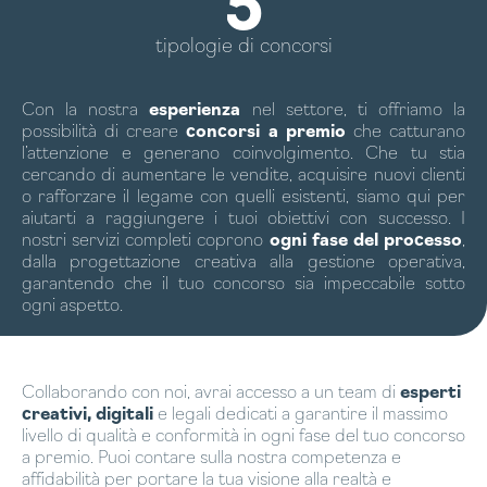
5
tipologie di concorsi
Con la nostra
esperienza
nel settore, ti offriamo la
possibilità di creare
concorsi a premio
che catturano
l’attenzione e generano coinvolgimento. Che tu stia
cercando di aumentare le vendite, acquisire nuovi clienti
o rafforzare il legame con quelli esistenti, siamo qui per
aiutarti a raggiungere i tuoi obiettivi con successo. I
nostri servizi completi coprono
ogni fase del processo
,
dalla progettazione creativa alla gestione operativa,
garantendo che il tuo concorso sia impeccabile sotto
ogni aspetto.
Collaborando con noi, avrai accesso a un team di
esperti
creativi, digitali
e legali dedicati a garantire il massimo
livello di qualità e conformità in ogni fase del tuo concorso
a premio. Puoi contare sulla nostra competenza e
affidabilità per portare la tua visione alla realtà e