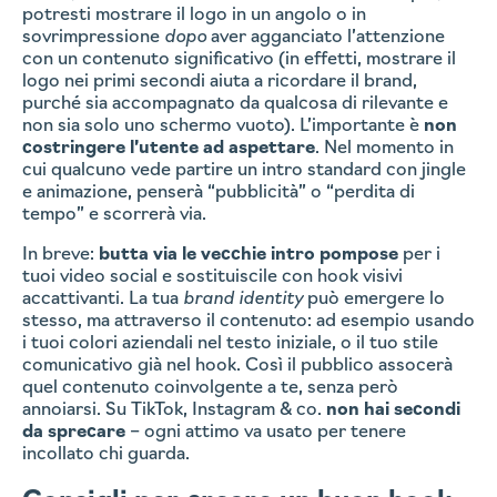
potresti mostrare il logo in un angolo o in
sovrimpressione
dopo
aver agganciato l’attenzione
con un contenuto significativo (in effetti, mostrare il
logo nei primi secondi aiuta a ricordare il brand,
purché sia accompagnato da qualcosa di rilevante e
non sia solo uno schermo vuoto). L’importante è
non
costringere l’utente ad aspettare
. Nel momento in
cui qualcuno vede partire un intro standard con jingle
e animazione, penserà “pubblicità” o “perdita di
tempo” e scorrerà via.
In breve:
butta via le vecchie intro pompose
per i
tuoi video social e sostituiscile con hook visivi
accattivanti. La tua
brand identity
può emergere lo
stesso, ma attraverso il contenuto: ad esempio usando
i tuoi colori aziendali nel testo iniziale, o il tuo stile
comunicativo già nel hook. Così il pubblico assocerà
quel contenuto coinvolgente a te, senza però
annoiarsi. Su TikTok, Instagram & co.
non hai secondi
da sprecare
– ogni attimo va usato per tenere
incollato chi guarda.