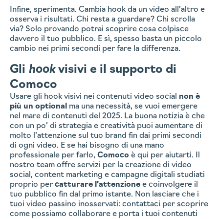
Infine, sperimenta. Cambia hook da un video all’altro e
osserva i risultati. Chi resta a guardare? Chi scrolla
via? Solo provando potrai scoprire cosa colpisce
davvero il tuo pubblico. E sì, spesso basta un piccolo
cambio nei primi secondi per fare la differenza.
Gli
hook
visivi e il supporto di
Comoco
Usare gli hook visivi nei contenuti video social
non è
più un optional
ma una necessità, se vuoi emergere
nel mare di contenuti del 2025. La buona notizia è che
con un po’ di strategia e creatività puoi aumentare di
molto l’attenzione sul tuo brand fin dai primi secondi
di ogni video. E se hai bisogno di una mano
professionale per farlo,
Comoco
è qui per aiutarti. Il
nostro team offre servizi per la creazione di video
social, content marketing e campagne digitali studiati
proprio per
catturare l’attenzione
e coinvolgere il
tuo pubblico fin dal primo istante. Non lasciare che i
tuoi video passino inosservati: contattaci
per scoprire
come possiamo collaborare e porta i tuoi contenuti