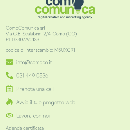
ComoComunica srl
Via G.B. Scalabrini 2/4, Como (CO)
P.I. 03307790133
codice di interscambio: M5UXCR1
info@comoco.it
031 449 0536
Prenota una call
Avvia il tuo progetto web
Lavora con noi
Azienda certificata