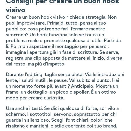
Consigli per creare un buon hook
visivo
Creare un buon hook visivo richiede strategia. Non
puoi improvvisare. Prima di tutto, pensa al tuo
pubblico: cosa potrebbe farli fermare mentre
scorrono? Un hook funziona solo se tocca un
problema reale o promette qualcosa di utile. Parti da
lì. Poi, non aspettare il montaggio per pensarci:
immagina l’apertura già in fase di scrittura. Se serve,
registra una clip apposta da mettere all’inizio, diversa
dal resto, ma più d’impatto.
Durante l’editing, taglia senza pietà. Via le introduzioni
lente, i saluti inutili, le pause. Vai subito al punto. Hai
un momento forte più avanti? Anticipalo. Mostra un
frame, un dettaglio, un piccolo spoiler. È un ottimo
modo per creare curiosità.
Usa anche i testi. Se dici qualcosa di forte, scrivilo a
schermo. I sottotitoli servono, soprattutto per chi
guarda in silenzioso. Scegli font chiari, colori che
risaltano e mantieni lo stile coerente col tuo brand.