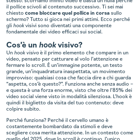
stesso: scorriamo infiniti video e basta un nulla perché
il pollice scivoli al contenuto successivo. Ti sei mai
chiesto
come bloccare quel pollice in corsa
sullo
schermo? Tutto si gioca nei primi attimi. Ecco perché
gli
hook
visivi sono diventati una componente
fondamentale dei video efficaci sui social.
Cos’è un
hook
visivo?
Un
hook visivo
è il primo elemento che compare in un
video, pensato per catturare al volo l’attenzione e
fermare lo scroll. È un’immagine potente, un testo
grande, un’inquadratura inaspettata, un movimento
improvviso: qualsiasi cosa che faccia dire a chi guarda
“aspetta, cos’è questo?”. Funziona anche senza audio –
e questa è una forza enorme, visto che oltre l’85% dei
video social viene visto in modalità silenziosa. L’hook è
quindi il biglietto da visita del tuo contenuto: deve
colpire subito.
Perché funziona? Perché il cervello umano è
costantemente bombardato da stimoli e deve
scegliere cosa merita attenzione. In un contesto come
quello del 2025, dove lo scroll è continuo, l’unico