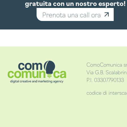
gratuita con un nostro esperto!
Prenota una call ora
ComoComunica sr
Via G.B. Scalabri
P.I. 03307790133
codice di inters