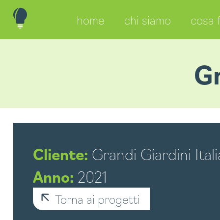
home
chi siamo
cosa 
Gr
Grandi Giardini Itali
Cliente:
2021
Anno:
Torna ai progetti