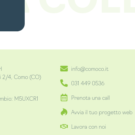
l
info@comoco.it
ni 2/4, Como (CO)
031 449 0536
Prenota una call
cambio: M5UXCR1
Avvia il tuo progetto web
Lavora con noi