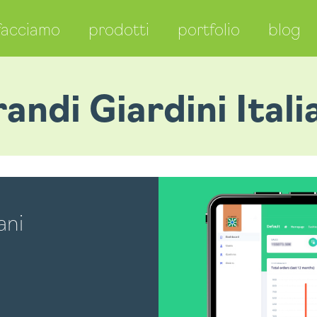
facciamo
prodotti
portfolio
blog
andi Giardini Itali
ani