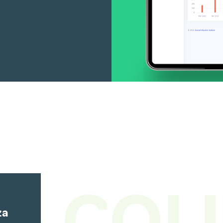
 A CO
za